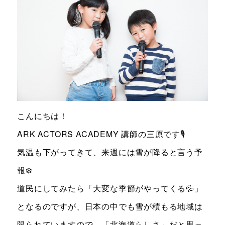
お知らせ＆ブログ
アクセス
会社概要
FREE TRIAL
無料体験レッスン
こんにちは！
はこちら
ARK ACTORS ACADEMY 講師の三原です🎙
気温も下がってきて、来週には雪が降ると言う予
お問い合わせ
公式LINE
報❄️
道民にしてみたら「大変な季節がやってくる💦」
011-600-6789
TEL
となるのですが、日本の中でも雪が積もる地域は
WEB予約はこちら
限られていますので、「北海道らしさ」だと思っ