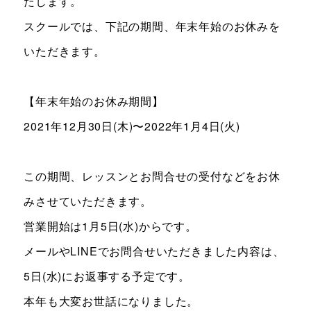
たします。
お知らせ＆ブログ
アクセス
スクールでは、下記の期間、年末年始のお休みを
会社概要
いただきます。
【年末年始のお休み期間】
FREE TRIAL
2021年12月30日(木)〜2022年1月4日(火)
無料体験レッスン
はこちら
この期間、レッスンとお問合せの受付などをお休
みさせていただきます。
お問い合わせ
公式LINE
営業開始は1月5日(水)からです。
メールやLINEでお問合せいただきました内容は、
011-600-6789
TEL
5日(水)にお返事する予定です。
WEB予約はこちら
本年も大変お世話になりました。