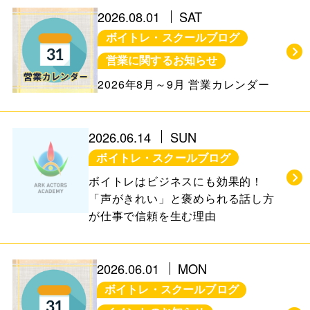
お知らせ＆ブログ
アクセス
2026.08.01
SAT
ボイトレ・スクールブログ
会社概要
営業に関するお知らせ
2026年8月～9月 営業カレンダー
FREE TRIAL
2026.06.14
SUN
無料体験レッスン
ボイトレ・スクールブログ
はこちら
ボイトレはビジネスにも効果的！
「声がきれい」と褒められる話し方
が仕事で信頼を生む理由
お問い合わせ
公式LINE
011-600-6789
TEL
2026.06.01
MON
ボイトレ・スクールブログ
WEB予約はこちら