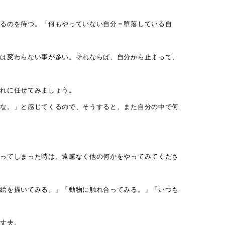
アークアクタ
くるのを待つ。「何もやっていない自分＝堕落している自
滞は変わらない事が多い。それならば、自分から止まって、
コース・予約
それに任せてみましょう。
スタジオ設備
だな。」と感じてくるので、そうすると、また自分の中で何
活動サポート
疑ってしまった時は、遠慮なく他の何かをやってみてくださ
「絵を描いてみる。」「動物に触れ合ってみる。」「いつも
大丈夫。