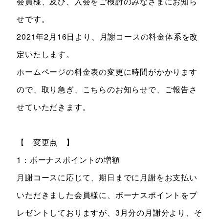
会員様、及び、入会をご検討のみなさまにお知ら
お知らせ＆ブログ
アクセス
せです。
会社概要
2021年2月16日より、月謝コースの料金体系を改
定いたします。
ホームページの料金表の変更に時間がかかります
FREE TRIAL
ので、取り急ぎ、こちらのお知らせで、ご報告さ
無料体験レッスン
せていただきます。
はこちら
【 変更点 】
お問い合わせ
公式LINE
1：ボーナスポイントの増額
月謝コースに応じて、期日までに月謝をお支払い
011-600-6789
TEL
いただきました会員様に、ボーナスポイントをプ
WEB予約はこちら
レゼントしておりますが、3月分の月謝分より、そ