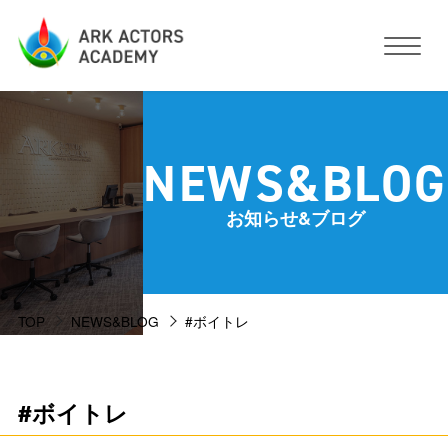
アークアクターズアカデミーについて
NEWS&BLOG
コース・予約方法・料金
お知らせ&ブログ
スタジオ設備
TOP
NEWS&BLOG
#ボイトレ
活動サポート
講師紹介
お客様の声
#ボイトレ