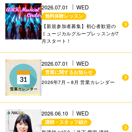
お知らせ＆ブログ
アクセス
2026.07.01
WED
無料体験レッスン
会社概要
【新規参加者募集】初心者歓迎の
ミュージカルグループレッスンが7
月スタート！
FREE TRIAL
無料体験レッスン
2026.07.01
WED
はこちら
営業に関するお知らせ
2026年7月～8月 営業カレンダー
お問い合わせ
公式LINE
011-600-6789
TEL
2026.06.10
WED
講師・スタッフ紹介
WEB予約はこちら