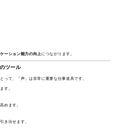
ニケーション能力の向上
につながります。
アークアクタ
のツール
にとって、「声」は非常に重要な仕事道具です。
コース・予約
れます。
スタジオ設備
く高めます。
を引き出せます。
活動サポート