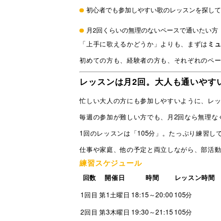
初心者でも参加しやすい歌のレッスンを探して
月2回くらいの無理のないペースで通いたい方
「上手に歌えるかどうか」よりも、まずは
ミ
初めての方も、経験者の方も、それぞれのペ
レッスンは月2回。大人も通いやす
忙しい大人の方にも参加しやすいように、レ
毎週の参加が難しい方でも、月2回なら無理な
1回のレッスンは「105分」。たっぷり練習し
仕事や家庭、他の予定と両立しながら、部活
練習スケジュール
回数
開催日
時間
レッスン時間
1回目
第1土曜日
18:15～20:00
105分
2回目
第3木曜日
19:30～21:15
105分