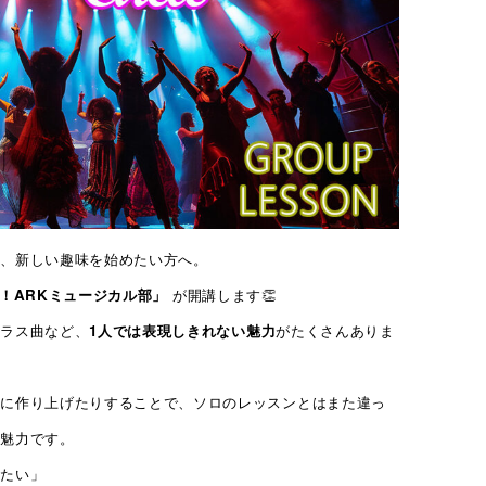
方、新しい趣味を始めたい方へ。
！ARKミュージカル部」
が開講します👏
ーラス曲など、
1人では表現しきれない魅力
がたくさんありま
緒に作り上げたりすることで、ソロのレッスンとはまた違っ
な魅力です。
みたい」