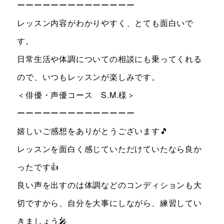
お知らせ＆ブログ
アクセス
ーーーーーーーーーーーーーー
レッスン内容がわかりやすく、とても面白いで
会社概要
す。
日常生活や体調についての相談にも乗ってくれる
ので、いつもレッスンが楽しみです。
FREE TRIAL
＜俳優・声優コース S.M.様＞
無料体験レッスン
ーーーーーーーーーーーーーー
はこちら
嬉しいご感想をありがとうございます🎵
レッスンを面白く感じていただけていたなら良か
お問い合わせ
公式LINE
ったです👍
良い声を出すのは体調などのコンディションも大
011-600-6789
TEL
切ですから、自分を大事にしながら、練習してい
WEB予約はこちら
きましょう🎤