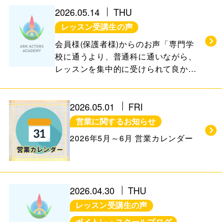
お知らせ＆ブログ
アクセス
2026.05.14
THU
レッスン受講生の声
会社概要
会員様(保護者様)からのお声「専門学
校に通うより、普通科に通いながら、
レッスンを集中的に受けられて良かっ
た」
FREE TRIAL
無料体験レッスン
2026.05.01
FRI
はこちら
営業に関するお知らせ
2026年5月～6月 営業カレンダー
お問い合わせ
公式LINE
011-600-6789
TEL
2026.04.30
THU
レッスン受講生の声
WEB予約はこちら