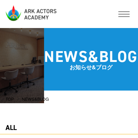
アークアクターズアカデミーについて
NEWS&BLOG
コース・予約方法・料金
お知らせ&ブログ
スタジオ設備
TOP
NEWS&BLOG
活動サポート
講師紹介
お客様の声
ALL