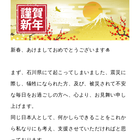
お知らせ＆ブログ
アクセス
会社概要
新春、あけましておめでとうございます🎍
FREE TRIAL
無料体験レッスン
まず、石川県にて起こってしまいました、震災に
はこちら
際し、犠牲になられた方、及び、被災されて不安
な毎日をお過ごしの方へ、心より、お見舞い申し
お問い合わせ
公式LINE
上げます。
同じ日本人として、何かしらできることをこれか
011-600-6789
TEL
ら私なりにも考え、支援させていただければと思
WEB予約はこちら
っております。