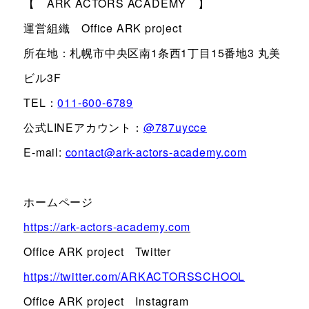
【 ARK ACTORS ACADEMY 】
運営組織 Office ARK project
所在地：札幌市中央区南1条西1丁目15番地3 丸美
ビル3F
TEL：
011-600-6789
公式LINEアカウント：
@787uycce
E-mail:
contact@ark-actors-academy.com
ホームページ
https://ark-actors-academy.com
Office ARK project Twitter
https://twitter.com/ARKACTORSSCHOOL
Office ARK project Instagram