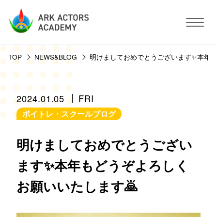
TOP
NEWS&BLOG
明けましておめでとうございます✨本年も
アークアクターズアカデミーについて
コース・予約方法・料金
2024.01.05
FRI
ボイトレ・スクールブログ
スタジオ設備
明けましておめでとうござい
活動サポート
ます✨本年もどうぞよろしく
お願いいたします🙇
講師紹介
お客様の声