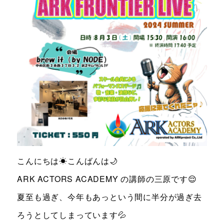
お知らせ＆ブログ
アクセス
会社概要
FREE TRIAL
無料体験レッスン
はこちら
お問い合わせ
公式LINE
こんにちは☀こんばんは🌙
ARK ACTORS ACADEMY の講師の三原です😌
011-600-6789
TEL
夏至も過ぎ、今年もあっという間に半分が過ぎ去
ろうとしてしまっています💦
WEB予約はこちら