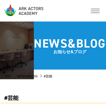
アークアクターズアカデミーについて
NEWS&BLOG
コース・予約方法・料金
お知らせ&ブログ
スタジオ設備
TOP
NEWS&BLOG
#芸能
活動サポート
講師紹介
お客様の声
#芸能