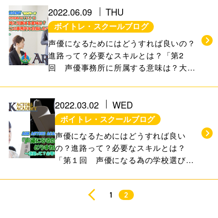
お知らせ＆ブログ
アクセス
2022.06.09
THU
ボイトレ・スクールブログ
会社概要
声優になるためにはどうすれば良いの？
進路って？必要なスキルとは？「第2
回 声優事務所に所属する意味は？大
手？小規模？どこの事務所を目指したら
FREE TRIAL
良いの？」【俳優・声優コースの話】
無料体験レッスン
2022.03.02
WED
はこちら
ボイトレ・スクールブログ
声優になるためにはどうすれば良い
の？進路って？必要なスキルとは？
お問い合わせ
公式LINE
「第１回 声優になる為の学校選びは
どうしたら良いの？」【俳優・声優コ
011-600-6789
ースの話】
TEL
1
2
WEB予約はこちら