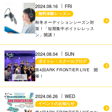
お知らせ＆ブログ
アクセス
2024.08.16
FRI
無料体験レッスン
会社概要
秋冬オーディションシーズン対
策！「短期集中ボイトレレッス
ン」開講！
FREE TRIAL
無料体験レッスン
2024.08.04
SUN
はこちら
ボイトレ・スクールブログ
第4回ARK FRONTIER LIVE 開
催！
お問い合わせ
公式LINE
011-600-6789
TEL
2024.06.26
WED
イベントのお知らせ
WEB予約はこちら