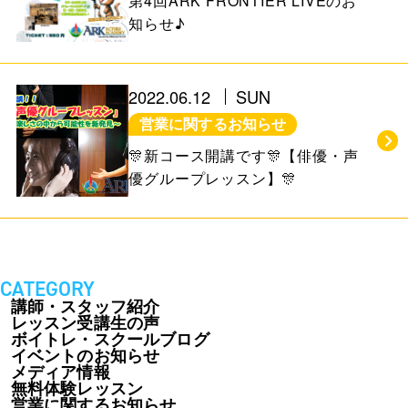
第4回ARK FRONTIER LIVEのお
知らせ♪
2022.06.12
SUN
営業に関するお知らせ
🎊新コース開講です🎊【俳優・声
優グループレッスン】🎊
CATEGORY
講師・スタッフ紹介
レッスン受講生の声
ボイトレ・スクールブログ
イベントのお知らせ
メディア情報
無料体験レッスン
営業に関するお知らせ