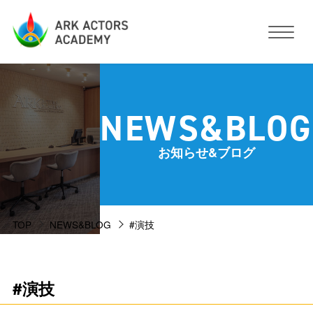
アークアクターズアカデミーについて
NEWS&BLOG
コース・予約方法・料金
お知らせ&ブログ
スタジオ設備
TOP
NEWS&BLOG
#演技
活動サポート
講師紹介
お客様の声
#演技