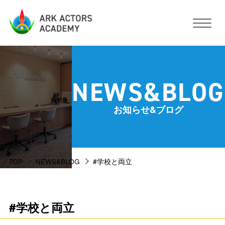
アークアクターズアカデミーについて
NEWS&BLOG
コース・予約方法・料金
お知らせ&ブログ
スタジオ設備
TOP
NEWS&BLOG
#学校と両立
活動サポート
講師紹介
お客様の声
#学校と両立