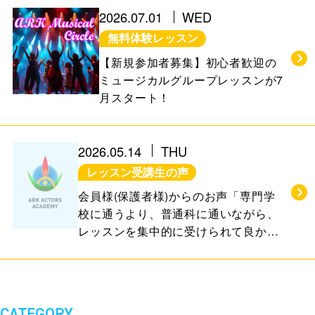
お知らせ＆ブログ
アクセス
2026.07.01
WED
無料体験レッスン
会社概要
【新規参加者募集】初心者歓迎の
ミュージカルグループレッスンが7
月スタート！
FREE TRIAL
無料体験レッスン
2026.05.14
THU
はこちら
レッスン受講生の声
会員様(保護者様)からのお声「専門学
校に通うより、普通科に通いながら、
お問い合わせ
公式LINE
レッスンを集中的に受けられて良かっ
た」
011-600-6789
TEL
WEB予約はこちら
CATEGORY