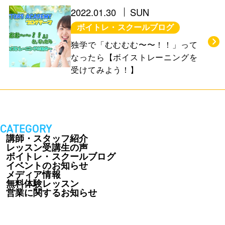
お知らせ＆ブログ
アクセス
2022.01.30
SUN
ボイトレ・スクールブログ
会社概要
独学で「むむむむ〜〜！！」って
なったら【ボイストレーニングを
受けてみよう！】
FREE TRIAL
無料体験レッスン
はこちら
CATEGORY
講師・スタッフ紹介
レッスン受講生の声
ボイトレ・スクールブログ
お問い合わせ
公式LINE
イベントのお知らせ
メディア情報
無料体験レッスン
011-600-6789
TEL
営業に関するお知らせ
WEB予約はこちら