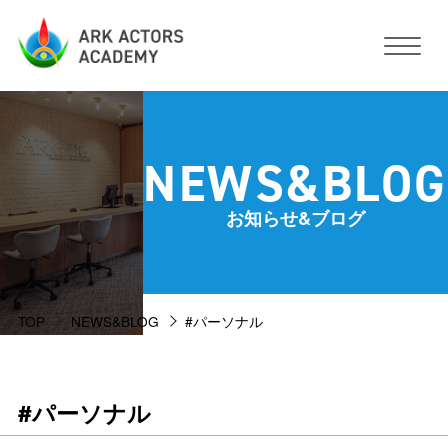
アークアクターズアカデミーについて
NEWS&BLOG
コース・予約方法・料金
お知らせ&ブログ
スタジオ設備
TOP
NEWS&BLOG
#パーソナル
活動サポート
講師紹介
お客様の声
#パーソナル