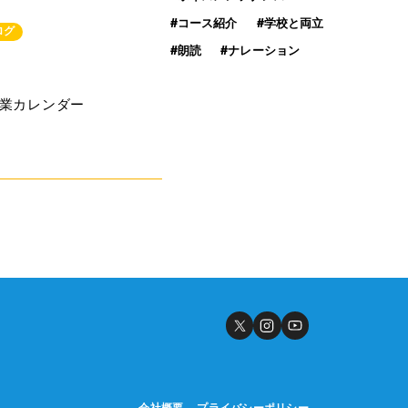
011-600-6789
#コース紹介
#学校と両立
TEL
ログ
#朗読
#ナレーション
WEB予約はこちら
 営業カレンダー
会社概要
プライバシーポリシー