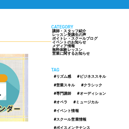
お客様の声
お知らせ＆ブログ
方法・料金
CATEGORY
アクセス
講師・スタッフ紹介
レッスン受講生の声
ボイトレ・スクールブログ
会社概要
イベントのお知らせ
メディア情報
無料体験レッスン
営業に関するお知らせ
TAG
#リズム感
#ビジネススキル
#営業スキル
#クラシック
FREE TRIAL
無料体験レッスン
#専門講師
#オーディション
はこちら
#オペラ
#ミュージカル
#イベント情報
#スクール営業情報
お問い合わせ
公式LINE
#ボイスメンテナンス