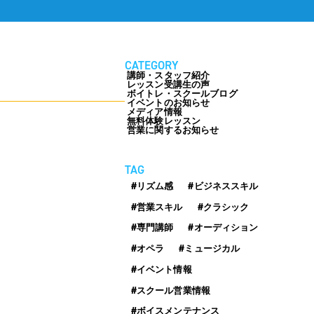
お客様の声
お知らせ＆ブログ
方法・料金
CATEGORY
アクセス
講師・スタッフ紹介
レッスン受講生の声
ボイトレ・スクールブログ
会社概要
イベントのお知らせ
メディア情報
無料体験レッスン
営業に関するお知らせ
TAG
#リズム感
#ビジネススキル
#営業スキル
#クラシック
FREE TRIAL
無料体験レッスン
#専門講師
#オーディション
はこちら
#オペラ
#ミュージカル
#イベント情報
#スクール営業情報
お問い合わせ
公式LINE
#ボイスメンテナンス