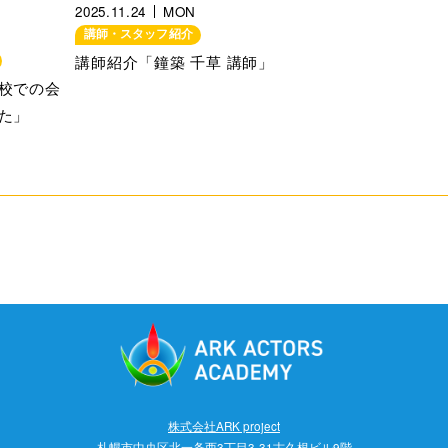
2025.11.24
MON
講師・スタッフ紹介
講師紹介「鐘築 千草 講師」
校での会
た」
株式会社ARK project
札幌市中央区北一条西3丁目3-31古久根ビル9階