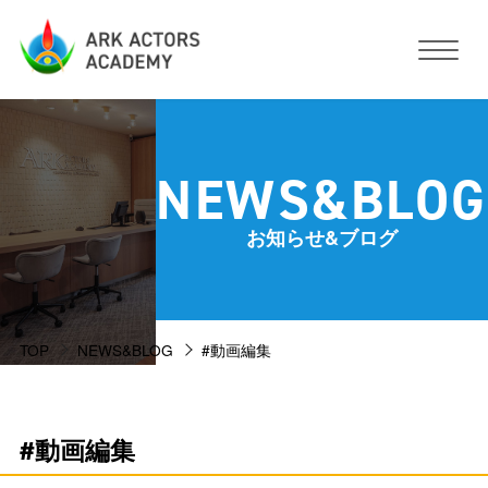
アークアクターズアカデミーについて
NEWS&BLOG
コース・予約方法・料金
お知らせ&ブログ
スタジオ設備
TOP
NEWS&BLOG
#動画編集
活動サポート
講師紹介
お客様の声
#動画編集