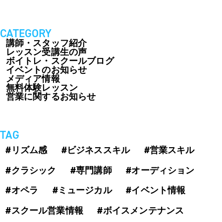
お知らせ＆ブログ
アクセス
CATEGORY
会社概要
講師・スタッフ紹介
レッスン受講生の声
ボイトレ・スクールブログ
イベントのお知らせ
メディア情報
無料体験レッスン
FREE TRIAL
営業に関するお知らせ
無料体験レッスン
はこちら
TAG
#リズム感
#ビジネススキル
#営業スキル
お問い合わせ
公式LINE
#クラシック
#専門講師
#オーディション
011-600-6789
TEL
#オペラ
#ミュージカル
#イベント情報
#スクール営業情報
#ボイスメンテナンス
WEB予約はこちら