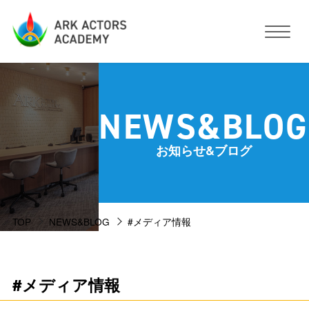
アークアクターズアカデミーについて
NEWS&BLOG
コース・予約方法・料金
お知らせ&ブログ
スタジオ設備
TOP
NEWS&BLOG
#メディア情報
活動サポート
講師紹介
お客様の声
#メディア情報