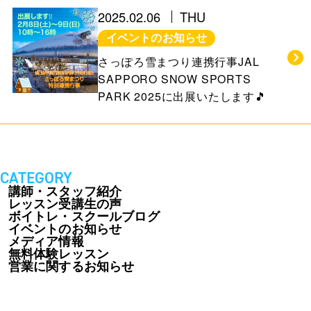
お知らせ＆ブログ
アクセス
2025.02.06
THU
イベントのお知らせ
会社概要
さっぽろ雪まつり連携行事JAL
SAPPORO SNOW SPORTS
PARK 2025に出展いたします🎵
FREE TRIAL
無料体験レッスン
はこちら
CATEGORY
講師・スタッフ紹介
レッスン受講生の声
ボイトレ・スクールブログ
お問い合わせ
公式LINE
イベントのお知らせ
メディア情報
無料体験レッスン
011-600-6789
TEL
営業に関するお知らせ
WEB予約はこちら