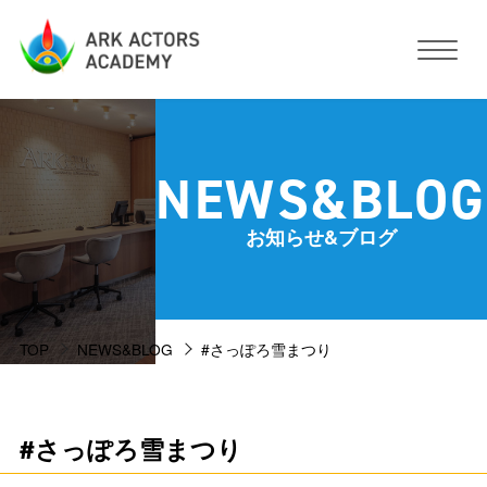
アークアクターズアカデミーについて
NEWS&BLOG
コース・予約方法・料金
お知らせ&ブログ
スタジオ設備
TOP
NEWS&BLOG
#さっぽろ雪まつり
活動サポート
講師紹介
お客様の声
#さっぽろ雪まつり